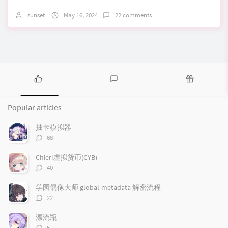
sunset
May 16, 2024
22 comments
P
L
R
o
a
a
Popular articles
p
t
n
u
e
d
抽卡模拟器
l
s
o
评
68
a
t
m
论
r
c
a
数：
Chieri虚拟货币(CYB)
a
o
r
评
40
r
m
t
论
t
m
i
数：
学园偶像大师 global-metadata 解密流程
i
e
c
评
22
c
n
l
论
l
数：
t
e
漂流瓶
e
s
s
评
5