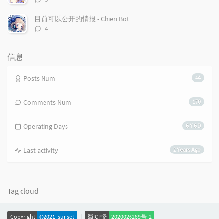
s
论
数：
目前可以公开的情报 - Chieri Bot
评
4
论
数：
信息
Posts Num
44
Comments Num
170
Operating Days
6 Y 6 D
Last activity
2 Years Ago
Tag cloud
|
Copyright
©2021 'sunset
蜀ICP备
2020026289号-2