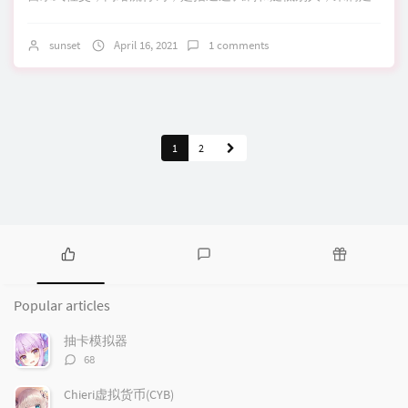
sunset
April 16, 2021
1 comments
1
2
P
L
R
o
a
a
Popular articles
p
t
n
u
e
d
抽卡模拟器
l
s
o
评
68
a
t
m
论
r
c
a
数：
Chieri虚拟货币(CYB)
a
o
r