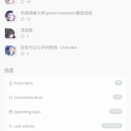
评
40
r
m
t
论
t
m
i
数：
学园偶像大师 global-metadata 解密流程
i
e
c
评
22
c
n
l
论
l
数：
t
e
漂流瓶
e
s
s
评
5
s
论
数：
目前可以公开的情报 - Chieri Bot
评
4
论
数：
信息
Posts Num
44
Comments Num
170
Operating Days
6 Y 8 D
Last activity
2 Years Ago