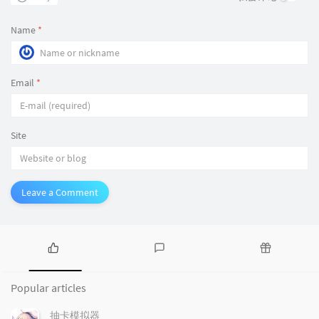
Name
*
Email
*
Site
Leave a Comment
P
L
R
o
a
a
Popular articles
p
t
n
u
e
d
抽卡模拟器