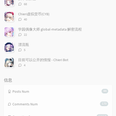
l
s
o
评
68
a
t
m
论
r
c
a
数：
Chieri虚拟货币(CYB)
a
o
r
评
40
r
m
t
论
t
m
i
数：
学园偶像大师 global-metadata 解密流程
i
e
c
评
22
c
n
l
论
l
数：
t
e
漂流瓶
e
s
s
评
5
s
论
数：
目前可以公开的情报 - Chieri Bot
评
4
论
数：
信息
Posts Num
44
Comments Num
170