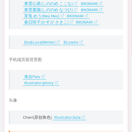
東雲心菜(しののめ ここな)
©KONAMI
東雲夏陽(しののめ なつひ)
©KONAMI
芽兎 めう(Meu Meu)
©KONAMI
春日咲子(かすが さきこ)
©KONAMI
Eto&Luna(Winter)
©Lowiro
手机端页面背景图
来自Pixiv
illustrator:jimmy
头像
Chieri(原创角色)
Illustrator:Sola