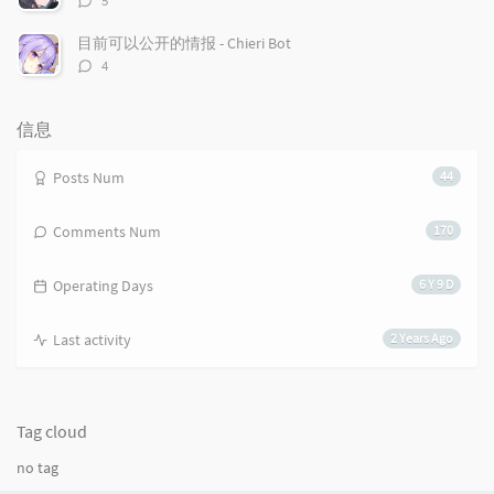
5
s
论
数：
目前可以公开的情报 - Chieri Bot
评
4
论
数：
信息
Posts Num
44
Comments Num
170
Operating Days
6 Y 9 D
Last activity
2 Years Ago
Tag cloud
no tag