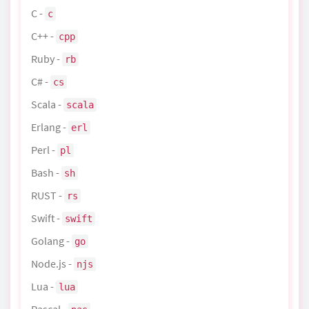
C -
c
C++ -
cpp
Ruby -
rb
C# -
cs
Scala -
scala
Erlang -
erl
Perl -
pl
Bash -
sh
RUST -
rs
Swift -
swift
Golang -
go
Node.js -
njs
Lua -
lua