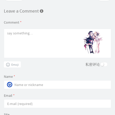
Leave a Comment
Comment
*
私密评论
Emoji
Name
*
Email
*
Site