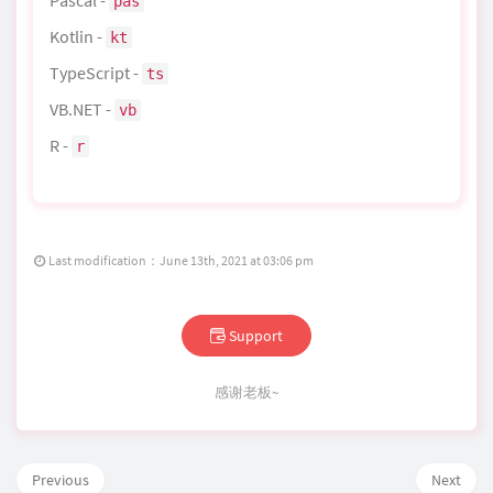
Pascal -
pas
Kotlin -
kt
TypeScript -
ts
VB.NET -
vb
R -
r
Last modification：June 13th, 2021 at 03:06 pm
Support
感谢老板~
Previous
Next