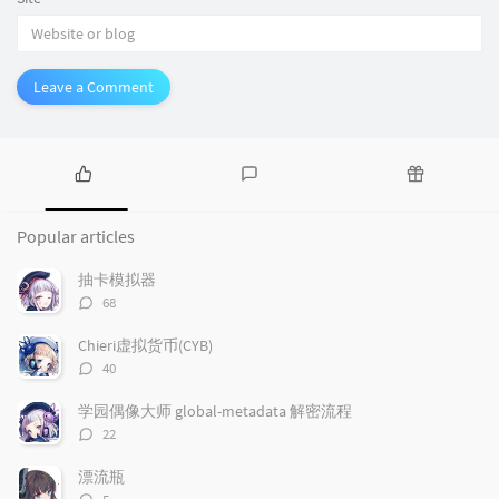
Leave a Comment
P
L
R
o
a
a
Popular articles
p
t
n
u
e
d
抽卡模拟器
l
s
o
评
68
a
t
m
论
r
c
a
数：
Chieri虚拟货币(CYB)
a
o
r
评
40
r
m
t
论
t
m
i
数：
学园偶像大师 global-metadata 解密流程
i
e
c
评
22
c
n
l
论
l
数：
t
e
漂流瓶
e
s
s
评