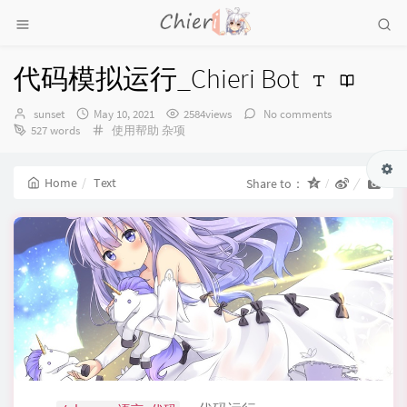
代码模拟运行_Chieri Bot
Author：
发
sunset
May 10, 2021
2584views
No comments
布
Categories：
527 words
使用帮助
杂项
时
间：
Home
Text
Share to：