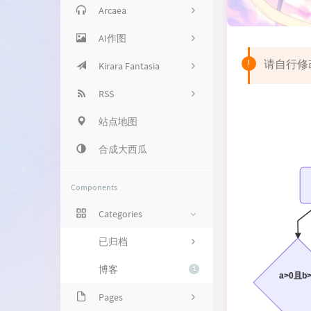
Arcaea
钢琴音色
Web OSU!
AI作图
吉他音色
Arcaea 成绩管理
请自行修改
Kirara Fantasia
网页端
RSS
Card Maker!
站点地图
Articles RSS
合成大西瓜
Comment RSS
Components
Categories
已归档
博客
1
a>0且b
Pages