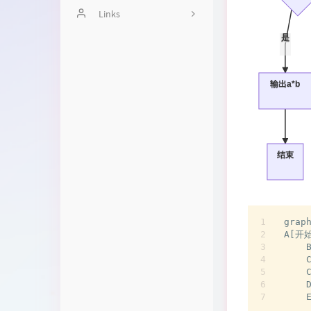
关于
Links
是
Chieri bot使用帮助汇总页
时光机
输出a*b
页面部分资源引用
结束
graph
A[开始
    
    
    
    
   