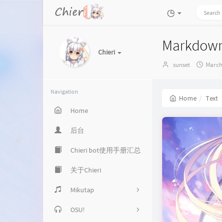
Markd
Chieri
Author：
发
sunset
March
布
时
间：
Navigation
Home
Text
Home
后台
Chieri bot使用手册汇总
关于Chieri
Mikutap
OSU!
原版