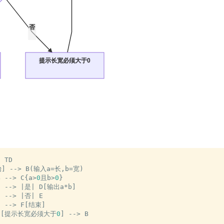
否
提示长宽必须大于0
 TD

] 
-
-
>
 B(输入a
=
长,b
=
宽)

B 
-
-
>
 C{a
>
0
且b
>
0
}

C 
-
-
>
|
是
|
 D[输出a
*
b]

C 
-
-
>
|
否
|
 E

D 
-
-
>
 F[结束]

 E[提示长宽必须大于
0
] 
-
-
>