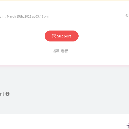
©
ion：March 15th, 2021 at 03:43 pm
Support
感谢老板~
ent