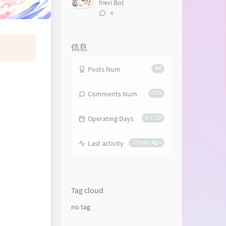
hieri Bot
评
4
论
数：
信息
Posts Num
44
Comments Num
170
Operating Days
6 Y 7 D
Last activity
2 Years Ago
Tag cloud
no tag