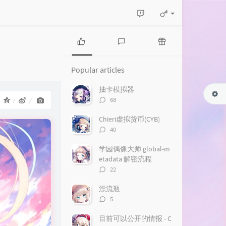
P
L
R
o
a
a
Popular articles
p
t
n
u
e
d
抽卡模拟器
l
s
o
评
68
：
a
t
m
论
r
c
a
数：
Chieri虚拟货币(CYB)
a
o
r
评
40
r
m
t
论
t
m
i
数：
学园偶像大师 global-m
i
e
c
etadata 解密流程
c
n
l
评
22
l
t
e
论
e
数：
s
s
漂流瓶
s
评
5
论
数：
目前可以公开的情报 - C