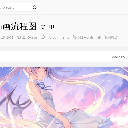
own画流程图
Categories：
 15, 2021
2246views
No comments
362 words
使用帮助
Share to