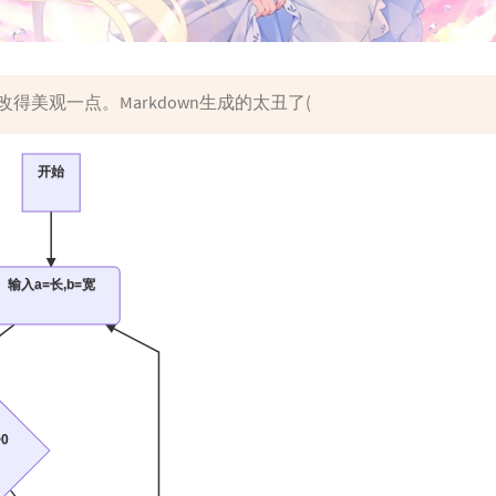
得美观一点。Markdown生成的太丑了(
开始
输入a=长,b=宽
>0