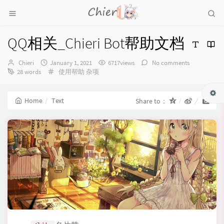
QQ相关_Chieri Bot帮助文档
Author：
发
Chieri
January 1, 2021
6717views
No comments
布
Categories：
28 words
使用帮助
杂项
时
间：
Home
Text
Share to：