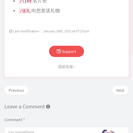
名片赞
/like
向您发送礼物
/送礼
Last modification：January 18th, 2021 at 07:23 pm
Support
感谢老板~
Previous
Next
Leave a Comment
Comment
*