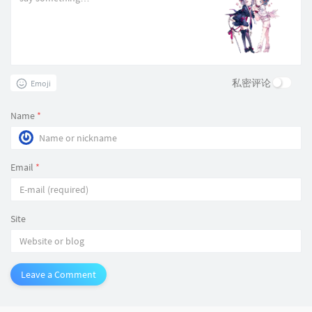
私密评论
Emoji
Name
*
Email
*
Site
Leave a Comment