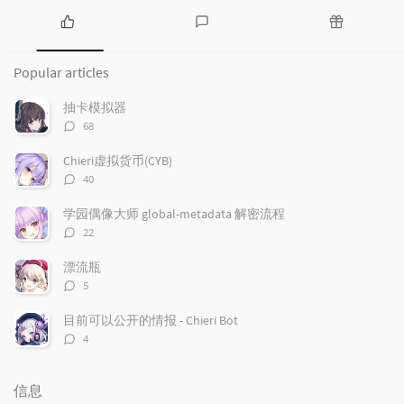
P
L
R
o
a
a
Popular articles
p
t
n
u
e
d
抽卡模拟器
l
s
o
评
68
a
t
m
论
r
c
a
数：
Chieri虚拟货币(CYB)
a
o
r
评
40
r
m
t
论
t
m
i
数：
学园偶像大师 global-metadata 解密流程
i
e
c
评
22
c
n
l
论
l
数：
t
e
漂流瓶
e
s
s
评
5
s
论
数：
目前可以公开的情报 - Chieri Bot
评
4
论
数：
信息