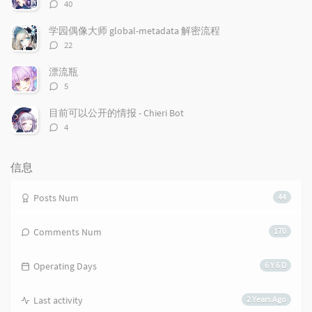
评
40
r
m
t
论
t
m
i
数：
学园偶像大师 global-metadata 解密流程
i
e
c
评
22
c
n
l
论
l
数：
t
e
漂流瓶
e
s
s
评
5
s
论
数：
目前可以公开的情报 - Chieri Bot
评
4
论
数：
信息
Posts Num
44
Comments Num
170
Operating Days
6 Y 6 D
Last activity
2 Years Ago