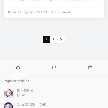
sunset
April 16, 2021
1 comments
1
2
P
L
R
o
a
a
Popular articles
p
t
n
u
e
d
抽卡模拟器
l
s
o
评
68
a
t
m
论
r
c
a
数：
Chieri虚拟货币(CYB)
a
o
r